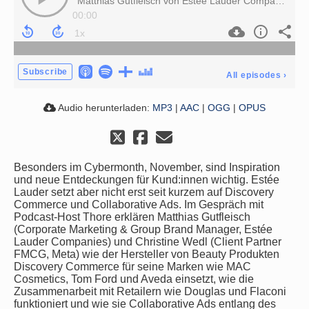
Matthias Gutfleisch von Estée Lauder Companies ist zu Gast und spricht mit Christine Wedl (Client Partner FMCG, Meta) und Thore über den Einsatz von Discovery Commerce um zu inspirieren und Neues zu zeigen.
00:00
Subscribe
All episodes
›
Audio herunterladen:
MP3
|
AAC
|
OGG
|
OPUS
Besonders im Cybermonth, November, sind Inspiration
und neue Entdeckungen für Kund:innen wichtig. Estée
Lauder setzt aber nicht erst seit kurzem auf Discovery
Commerce und Collaborative Ads. Im Gespräch mit
Podcast-Host Thore erklären Matthias Gutfleisch
(Corporate Marketing & Group Brand Manager, Estée
Lauder Companies) und Christine Wedl (Client Partner
FMCG, Meta) wie der Hersteller von Beauty Produkten
Discovery Commerce für seine Marken wie MAC
Cosmetics, Tom Ford und Aveda einsetzt, wie die
Zusammenarbeit mit Retailern wie Douglas und Flaconi
funktioniert und wie sie Collaborative Ads entlang des