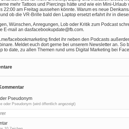
erne mehr Tattoos und Piercings hätte und wie ein Mini-Urlaub
is 22:00 am Freitag aussehen könnte. Warum es neue Denkans
und ob die VR-Brille bald den Laptop ersetzt erfahrt ihr in diese
gen, Wünschen, Anregungen, Lob oder Kritik zum Podcast schr
ine E-mail an dasfacebookupdate@fb.com.
b.me/facebookmarketing findet ihr neben den Podcasts außerd
binare. Meldet euch dort gerne bei unserem Newsletter an. So bl
p to date, zu allen Themen rund ums Digital Marketing bei Fac
ntare
Kommentar
der Pseudonym
 oder Pseudonym (wird öffentlich angezeigt)
tar
ns 10 Zeichen