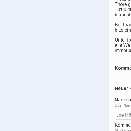
Thore g
18:00 b
braucht 
Bei Fra
bitte e
Unter f
alle We
immer u
Komme
Neuer 
Name o
Dein Name
Kommen
Mindeste