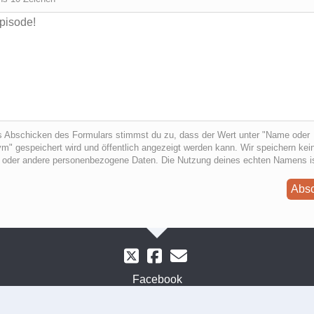
s Abschicken des Formulars stimmst du zu, dass der Wert unter "Name oder
" gespeichert wird und öffentlich angezeigt werden kann. Wir speichern kein
 oder andere personenbezogene Daten. Die Nutzung deines echten Namens i
Abs
Facebook