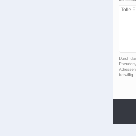
Durch da
Pseudonym
Adressen
freiwillig.