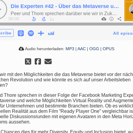
Die Experten #42 - Über das Metaverse und die Zukunft der Arbeit
Peer und Thore sprechen darüber wie wir in Zukunft arbeiten könnten, welche Möglichkeiten das Metaverse für Produkte, Unternehmen und Arbeitgeber bietet und ob wir gerade am Beginn einer neuen Work Culture stehen.
00:00
cribe
All epis
Audio herunterladen:
MP3
|
AAC
|
OGG
|
OPUS
wir mit den Möglichkeiten die das Metaverse bietet vor der näc
chen Revolution und wie könnte es sich auf unser Arbeitsleben
ken?
d Thore sprechen in dieser Folge der Facebook Marketing Exp
averse und welche Möglichkeiten Virtual Reality und Augment
 für Unternehmen und bestimmte Branchen bieten. Ob es wirklic
tuellen Realität aus dem Film “Ready Player One” vergleichbar is
tuelle Diskussionsrunden mit eigenen Avataren in den Meta Hor
oms aussehen.
Chancen dies für mehr Diversity, Equity und Inclusion bietet, 