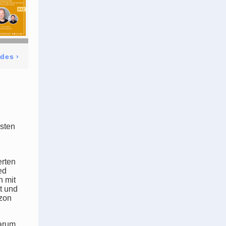
odes
›
hsten
erten
ed
h mit
t und
izon
warum