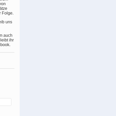
 von
ätze
r Folge.
eib uns
em auch
eibt ihr
ebook.