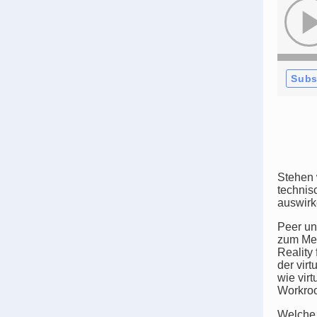
Subs
Stehen 
technis
auswir
Peer un
zum Met
Reality
der vir
wie vir
Workro
Welche 