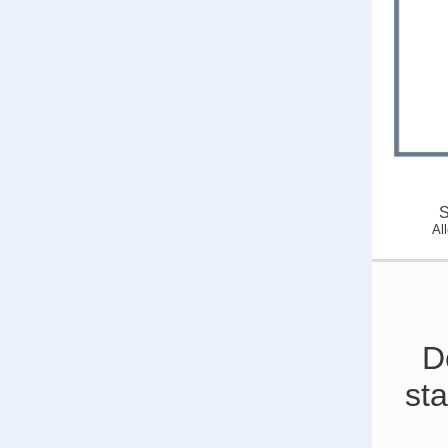
S
Al
D
st