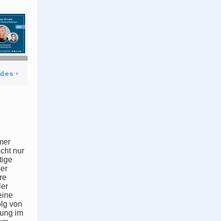
odes
›
mer
cht nur
tige
ser
re
ler
eine
olg von
rung im