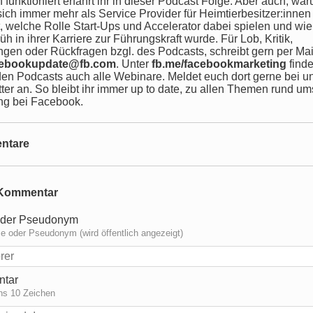
 funktioniert erfahrt ihr in dieser Podcast Folge. Aber auch, wa
sich immer mehr als Service Provider für Heimtierbesitzer:innen
t, welche Rolle Start-Ups und Accelerator dabei spielen und wi
üh in ihrer Karriere zur Führungskraft wurde. Für Lob, Kritik,
gen oder Rückfragen bzgl. des Podcasts, schreibt gern per Mai
cebookupdate@fb.com
. Unter
fb.me/facebookmarketing
finde
en Podcasts auch alle Webinare. Meldet euch dort gerne bei 
ter an. So bleibt ihr immer up to date, zu allen Themen rund ums
ng bei Facebook.
ntare
Kommentar
der Pseudonym
 oder Pseudonym (wird öffentlich angezeigt)
tar
ns 10 Zeichen