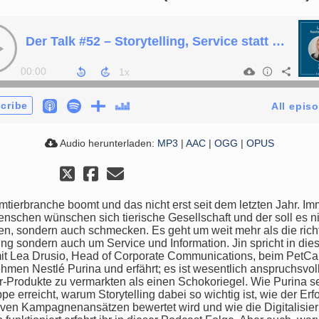
Der Talk #52 – Storytelling, Service statt Tiernahrung & der Hund im Büro mit Lea Drusio (Nestlé Purina)
00:00
cribe
All epis
Audio herunterladen:
MP3
|
AAC
|
OGG
|
OPUS
mtierbranche boomt und das nicht erst seit dem letzten Jahr. Im
nschen wünschen sich tierische Gesellschaft und der soll es ni
en, sondern auch schmecken. Es geht um weit mehr als die rich
ng sondern auch um Service und Information. Jin spricht in die
it Lea Drusio, Head of Corporate Communications, beim PetCa
hmen Nestlé Purina und erfährt; es ist wesentlich anspruchsvol
r-Produkte zu vermarkten als einen Schokoriegel. Wie Purina s
pe erreicht, warum Storytelling dabei so wichtig ist, wie der Erf
iven Kampagnenansätzen bewertet wird und wie die Digitalisie