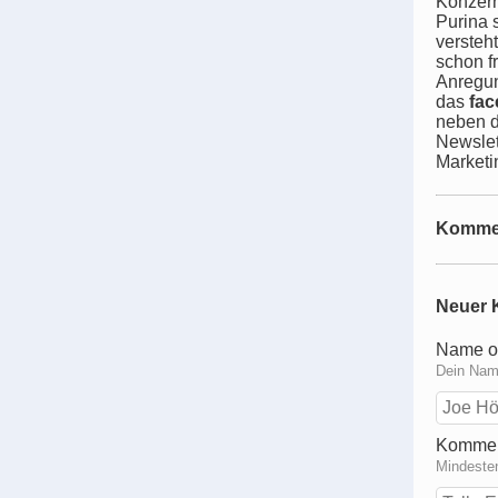
Konzern
Purina 
versteh
schon fr
Anregun
das
fa
neben d
Newslet
Marketi
Komme
Neuer 
Name o
Dein Name
Kommen
Mindeste