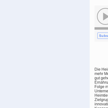
Subs
Die Hei
mehr Me
gut geh
Ernähru
Folge m
Unterne
Heimtie
Zielgrup
innovat