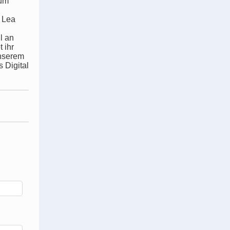
rum
e Lea
l an
t ihr
unserem
 Digital