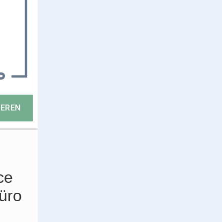
ce
üro